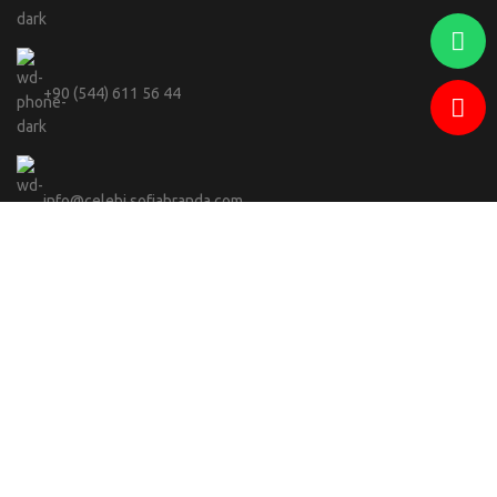
+90 (544) 611 56 44
info@celebi.sofiabranda.com
Adwops
Sofia Branda
2023 -
SEO & Yazılım Ajansı.