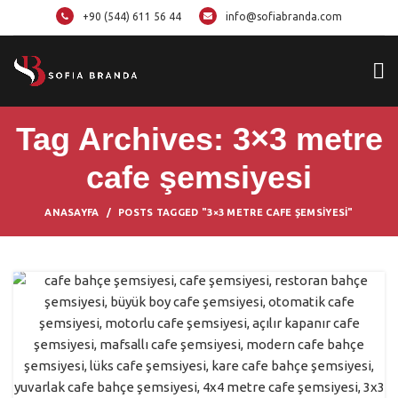
+90 (544) 611 56 44
info@sofiabranda.com
Tag Archives: 3×3 metre
cafe şemsiyesi
ANASAYFA
POSTS TAGGED "3×3 METRE CAFE ŞEMSIYESI"