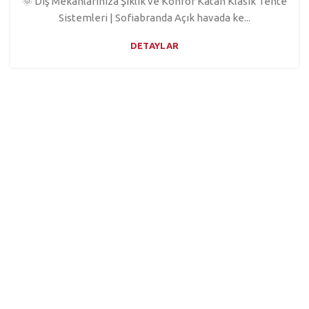
🌞 Dış Mekânlarınıza Şıklık ve Konfor Katan Klasik Tente
Sistemleri | Sofiabranda Açık havada ke...
DETAYLAR