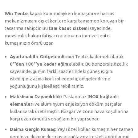
Win Tente
, kapalı konumdayken kumaşını ve hassas
mekanizmasını dış etkenlere karşı tamamen koruyan bir
tasarıma sahiptir. Bu
tam kaset sistemi
sayesinde,
mevsimlik bakım ihtiyacı minimuma iner ve tente
kumaşınızın ömrü uzar.
Ayarlanabilir Gölgelendirme:
Tente, kademeli olarak
0°’den 180°’ye kadar eğim
alabilir. Bu benzersiz özellik
sayesinde, günün farklı saatlerindeki güneş ışığını
istediğiniz açıda kontrol edebilir, gölgelendirme
yoğunluğunu kişiselleştirebilirsiniz.
Maksimum Dayanıklılık:
Paslanmaz
INOX bağlantı
elemanları
ve alüminyum enjeksiyon döküm parçalar
kullanılarak üretilmiştir. Rüzgâr ve zorlu hava koşullarına
karşı uzun ömürlü ve sağlam bir yapı sunar.
Daima Gergin Kumaş:
Yaylı özel kollar, kumaşın her zaman
gergin ve düzgün durmasını sağlayarak estetik görünümü