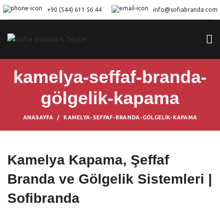
+90 (544) 611 56 44
info@sofiabranda.com
kamelya-seffaf-branda-
gölgelik-kapama
ANASAYFA
KAMELYA-SEFFAF-BRANDA-GÖLGELIK-KAPAMA
Kamelya Kapama, Şeffaf
Branda ve Gölgelik Sistemleri |
Sofibranda