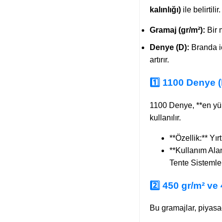
kalınlığı)
ile belirtilir.
Gramaj (gr/m²):
Bir m
Denye (D):
Branda iç
artırır.
1️⃣ 1100 Denye (
1100 Denye, **en yüks
kullanılır.
**Özellik:** Yı
**Kullanım Ala
Tente Sistemler
2️⃣ 450 gr/m² v
Bu gramajlar, piyasad