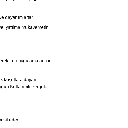
 ve dayanım artar.
ye, yırtılma mukavemetini
gerektiren uygulamalar için
ik koşullara dayanır.
Yoğun Kullanımlı Pergola
msil eder.