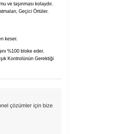
umu ve taşınması kolaydır.
maları, Geçici Örtüler.
en keser.
ğını %100 bloke eder.
 Işık Kontrolünün Gerektiği
nel çözümler için bize