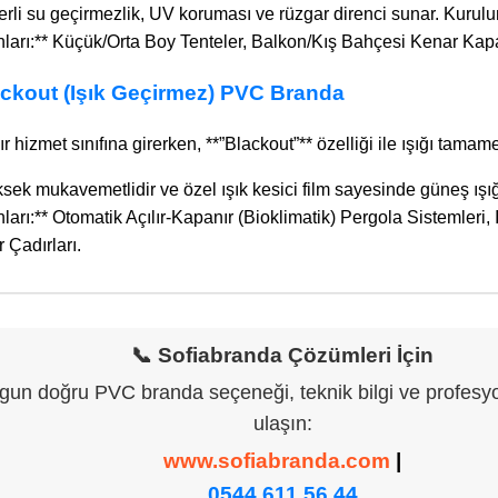
terli su geçirmezlik, UV koruması ve rüzgar direnci sunar. Kurul
nları:** Küçük/Orta Boy Tenteler, Balkon/Kış Bahçesi Kenar Kapat
lackout (Işık Geçirmez) PVC Branda
r hizmet sınıfına girerken, **”Blackout”** özelliği ile ışığı tamam
ksek mukavemetlidir ve özel ışık kesici film sayesinde güneş ışı
ları:** Otomatik Açılır-Kapanır (Bioklimatik) Pergola Sistemleri,
r Çadırları.
📞 Sofiabranda Çözümleri İçin
ygun doğru PVC branda seçeneği, teknik bilgi ve profesyo
ulaşın:
www.sofiabranda.com
|
0544 611 56 44