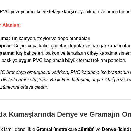
PVC yüzeyi nem, kir ve lekeye karşı dayanıklıdır ve nemli bir bez
 Alanları:
şıma:
Tır, kamyon, treyler ve depo brandaları.
pılar:
Geçici veya kalıcı çadırlar, depolar ve hangar kapatmaları
patma:
Kış bahçeleri, balkon ve terasların dikey kapatma sisteml
l baskıya uygun PVC kaplamalı büyük format reklam panoları.
VC brandaya omurgasını verirken; PVC kaplama ise brandanın 
 dış katmanını oluşturur. Bu ikilinin birleşimi, dayanıklılığın v
ümlerini ortaya çıkarır.
da Kumaşlarında Denye ve Gramajın Ö
 ismi, genellikle
Gramaj (metrekare ağırlığı)
ve
Denye (içinde