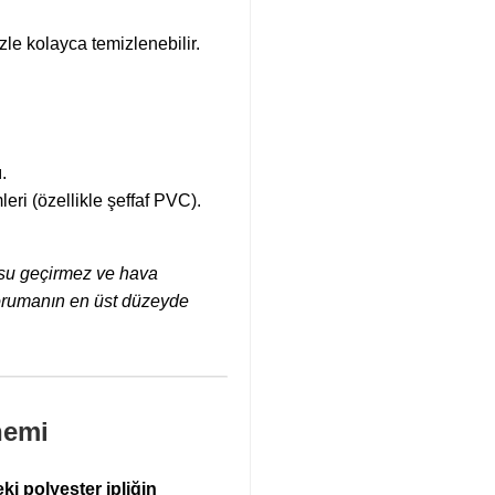
le kolayca temizlenebilir.
.
eri (özellikle şeffaf PVC).
su geçirmez ve hava
e korumanın en üst düzeyde
nemi
ki polyester ipliğin