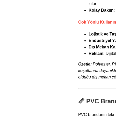
kılar.
Kolay Bakım:
Çok Yönlü Kullanım
Lojistik ve Ta
Endüstriyel Ya
Dış Mekan Ka
Reklam:
Dijita
Özetle:
Polyester, P
koşullarına dayanıklı
olduğu dış mekan çöz
📏 PVC Bran
PVC brandanın teknik