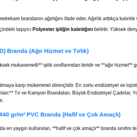
etrekare brandanın ağırlığını ifade eder. Ağırlık arttıkça kalınlık
indeki taşıyıcı
Polyester ipliğin kalınlığını
belirtir. Yüksek den
D) Branda (Ağır Hizmet ve Tırlık)
ek mukavemetli** iplik sınıflarından biridir ve **ağır hizmet** 
rtılmaya karşı mükemmel dirençlidir. En zorlu endüstriyel ve lojist
nları:** Tır ve Kamyon Brandaları, Büyük Endüstriyel Çadırlar, 
i.
e 440 gr/m² PVC Branda (Hafif ve Çok Amaçlı)
a en yaygın kullanılan, **hafif ve çok amaçlı** branda sınıfını te