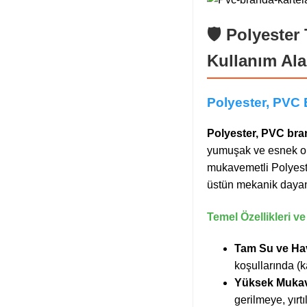
🛡️ Polyeste
Kullanım Ala
Polyester, PVC 
Polyester, PVC bra
yumuşak ve esnek ola
mukavemetli Polyeste
üstün mekanik dayanı
Temel Özellikleri v
Tam Su ve Hav
koşullarında (
Yüksek Mukave
gerilmeye, yırt