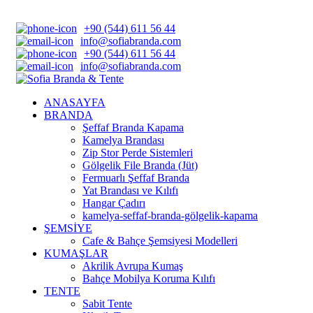
+90 (544) 611 56 44
info@sofiabranda.com
+90 (544) 611 56 44
info@sofiabranda.com
ANASAYFA
BRANDA
Şeffaf Branda Kapama
Kamelya Brandası
Zip Stor Perde Sistemleri
Gölgelik File Branda (Jüt)
Fermuarlı Şeffaf Branda
Yat Brandası ve Kılıfı
Hangar Çadırı
kamelya-seffaf-branda-gölgelik-kapama
ŞEMSİYE
Cafe & Bahçe Şemsiyesi Modelleri
KUMAŞLAR
Akrilik Avrupa Kumaş
Bahçe Mobilya Koruma Kılıfı
TENTE
Sabit Tente