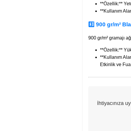
**Özellik:** Ye
**Kullanım Ala
3️⃣ 900 gr/m² B
900 gr/m² gramajı ağı
**Özellik:** Yü
**Kullanım Alan
Etkinlik ve Fua
İhtiyacınıza u