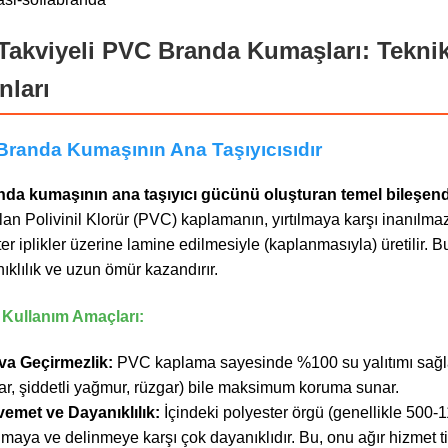
r Takviyeli PVC Branda Kumaşları: Teknik
nları
Branda Kumaşının Ana Taşıyıcısıdır
nda kumaşının ana taşıyıcı gücünü oluşturan temel bileşend
n Polivinil Klorür (PVC) kaplamanın, yırtılmaya karşı inanılma
r iplikler üzerine lamine edilmesiyle (kaplanmasıyla) üretilir. 
klılık ve uzun ömür kazandırır.
e Kullanım Amaçları:
a Geçirmezlik:
PVC kaplama sayesinde %100 su yalıtımı sağla
kar, şiddetli yağmur, rüzgar) bile maksimum koruma sunar.
met ve Dayanıklılık:
İçindeki polyester örgü (genellikle 500
ılmaya ve delinmeye karşı çok dayanıklıdır. Bu, onu ağır hizmet t