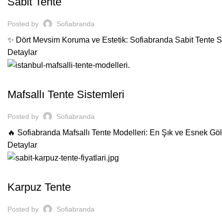
Sabit Tente
Posted by
Sofiabranda
✨ Dört Mevsim Koruma ve Estetik: Sofiabranda Sabit Tente Sist
Detaylar
TENTE
Mafsallı Tente Sistemleri
Posted by
Sofiabranda
🔥 Sofiabranda Mafsallı Tente Modelleri: En Şık ve Esnek Göl
Detaylar
TENTE
Karpuz Tente
Posted by
Sofiabranda