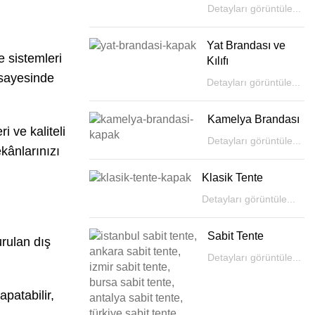
Detayları görüntüle...
Yat Brandası ve
 sistemleri
Kılıfı
 sayesinde
Detayları görüntüle...
Kamelya Brandası
i ve kaliteli
Detayları görüntüle...
kânlarınızı
Klasik Tente
Detayları görüntüle...
Sabit Tente
rulan dış
Detayları görüntüle...
patabilir,