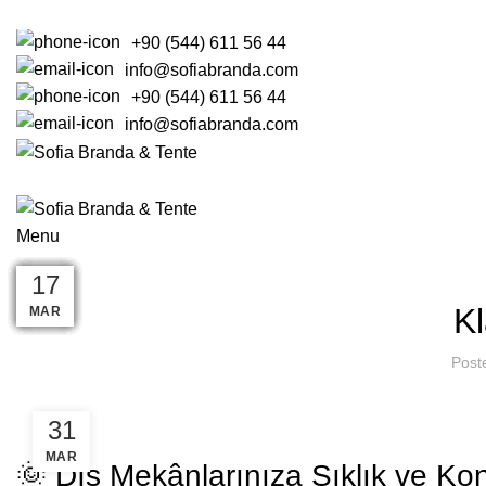
+90 (544) 611 56 44
info@sofiabranda.com
+90 (544) 611 56 44
info@sofiabranda.com
ANASAYFA
BRANDA
ŞEMSİYE
KUMAŞLAR
TENTE
Menu
31
17
17
17
17
17
17
17
17
17
Kl
MAR
MAR
MAR
MAR
MAR
MAR
MAR
MAR
MAR
MAR
Post
31
MAR
🌞 Dış Mekânlarınıza Şıklık ve Kon