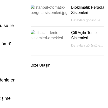
Bioklimatik Pergola
Sistemleri
Detayları görüntüle...
u su ile
Çift Açılır Tente
Sistemleri
m ömrü
Detayları görüntüle...
Bize Ulaşın
edenle en
tişime