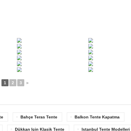
1
2
3
►
te
Bahçe Teras Tente
Balkon Tente Kapatma
Dükkan Için Klasik Tente
Istanbul Tente Modelleri