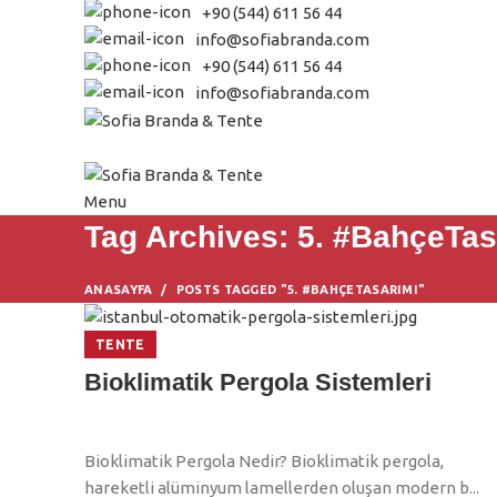
+90 (544) 611 56 44
info@sofiabranda.com
+90 (544) 611 56 44
info@sofiabranda.com
ANASAYFA
BRANDA
ŞEMSİYE
KUMAŞLAR
T
Menu
Tag Archives: 5. #BahçeTas
ANASAYFA
POSTS TAGGED "5. #BAHÇETASARIMI"
TENTE
Bioklimatik Pergola Sistemleri
Bioklimatik Pergola Nedir? Bioklimatik pergola,
hareketli alüminyum lamellerden oluşan modern b...