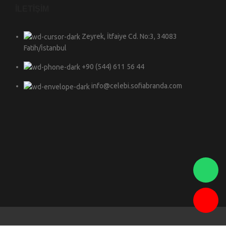
İLETİŞİM
Zeyrek, İtfaiye Cd. No:3, 34083
Fatih/İstanbul
+90 (544) 611 56 44
info@celebi.sofiabranda.com