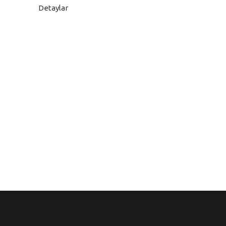
Detaylar
i
ri