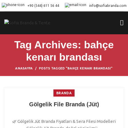
+90 (544) 611 56 44
info@sofiabranda.com
Tag Archives: bahçe
kenarı brandası
ANASAYFA
POSTS TAGGED "BAHÇE KENARI BRANDASI"
BRANDA
Gölgelik File Branda (Jüt)
🌿 Gölgelik Jüt Branda Fiyatları & Sera Filesi Modelleri