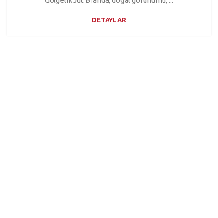
Gölgelik Jüt Branda, doğal görünümü, ...
DETAYLAR