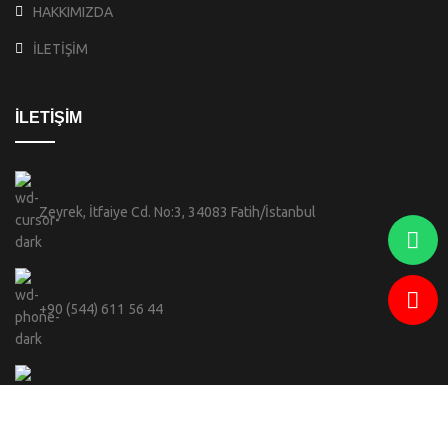
HAKKIMIZDA
İLETİŞİM
İLETİŞİM
Zeyrek, İtfaiye Cd. No:3, 34083 Fatih/İstanbul
+90 (544) 611 56 44
info@celebi.sofiabranda.com