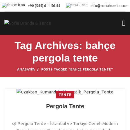
+90 (544) 611 56 44
info@sofiabranda.com
Tag Archives: bahçe
pergola tente
ANASAYFA
POSTS TAGGED "BAHÇE PERGOLA TENTE"
TENTE
Pergola Tente
🌿 Pergola Tente – İstanbul ve Türkiye Geneli Modern