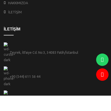
HAKKIMIZDA
İLETİŞİM
İLETİŞİM
Zeyrek, İtfaiye Cd. No:3, 34083 Fatih/İstanbul
+90 (544) 611 56 44
info@celebi.sofiabranda.com