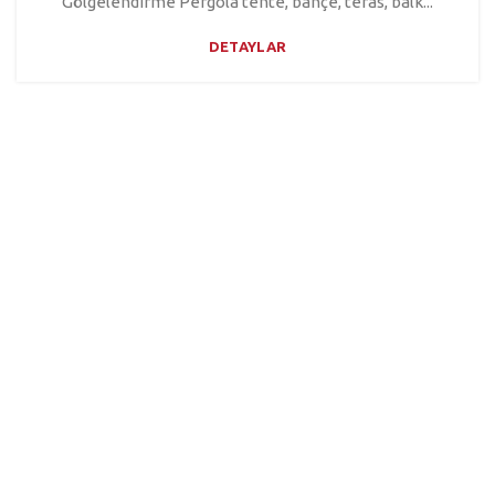
Gölgelendirme Pergola tente, bahçe, teras, balk...
DETAYLAR