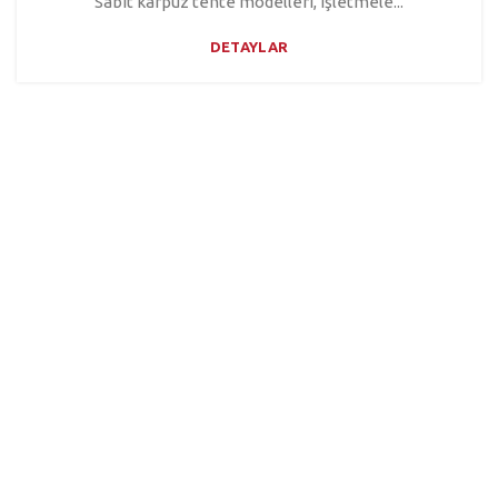
Sabit karpuz tente modelleri, işletmele...
DETAYLAR