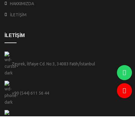
HAKKIMIZDA
İLETİŞİM
İLETİŞİM
Zeyrek, İtfaiye Cd. No:3, 34083 Fatih/İstanbul
+90 (544) 611 56 44
info@celebi.sofiabranda.com