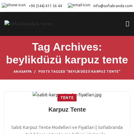
+90 (544) 611 56 44
info@sofiabranda.com
Tag Archives:
beylikdüzü karpuz tente
ANASAYFA
POSTS TAGGED "BEYLIKDÜZÜ KARPUZ TENTE"
TENTE
Karpuz Tente
Sabit Karpuz Tente Modelleri ve Fiyatları | Sofiabranda