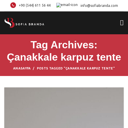
+90 (544) 611 56 44
info@sofiabranda.com
Tag Archives:
Çanakkale karpuz tente
ANASAYFA
POSTS TAGGED "ÇANAKKALE KARPUZ TENTE"