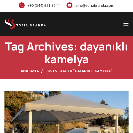
+90 (544) 611 56 44
info@sofiabranda.com
Tag Archives: dayanıklı
kamelya
ANASAYFA
POSTS TAGGED "DAYANIKLI KAMELYA"