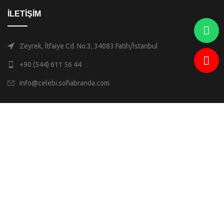
İLETİŞİM
Zeyrek, İtfaiye Cd. No:3, 34083 Fatih/İstanbul
+90 (544) 611 56 44
info@celebi.sofiabranda.com
Adwops
Sofia Branda
2023 -
SEO & Yazılım Ajansı.