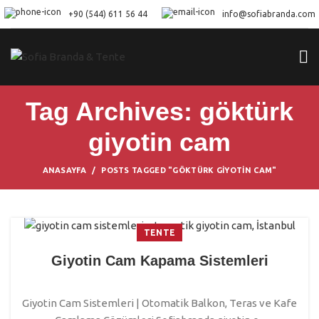
+90 (544) 611 56 44
info@sofiabranda.com
Tag Archives: göktürk
giyotin cam
ANASAYFA
POSTS TAGGED "GÖKTÜRK GIYOTIN CAM"
TENTE
Giyotin Cam Kapama Sistemleri
Giyotin Cam Sistemleri | Otomatik Balkon, Teras ve Kafe