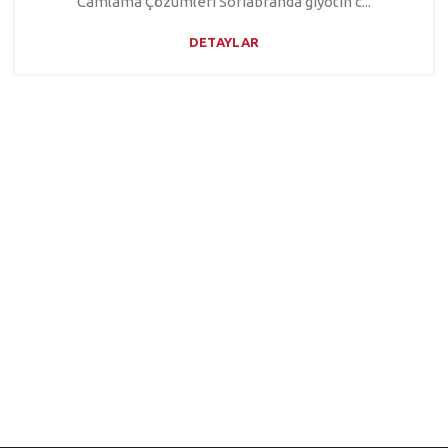
Camlama Çözümleri Sofiabranda giyotin c...
DETAYLAR