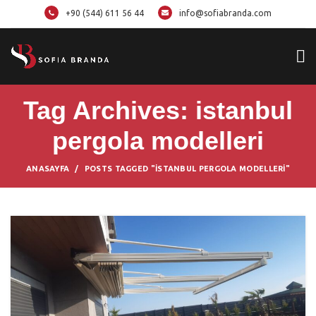
+90 (544) 611 56 44
info@sofiabranda.com
Tag Archives: istanbul
pergola modelleri
ANASAYFA
POSTS TAGGED "ISTANBUL PERGOLA MODELLERI"