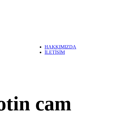
Bioklimatik Pergola Sistemleri
Balkon Tente Sistemleri
Win Tente Sistemleri
Körüklü Tente Modelleri
Kasetli Tente
Karpuz Tente
Giyotin Cam Kapama Sistemleri
Mafsallı Tente Sistemleri
HAKKIMIZDA
İLETİŞİM
otin cam