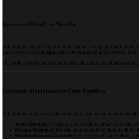
Kurumsal Kimlik ve Tecrübe
Sofiabranda, temelleri 2014 yılında İstanbul Unkapanı Manifaturacılar
yana, sektörde
16 yılı aşkın derin tecrübeye
sahip profesyonel ekibi
Her projeye profesyonel standartlarda yaklaşarak, mekânlarınızı dört
Uzmanlık Alanlarımız ve Ürün Portföyü
Sofiabranda, mimari ve fonksiyonel ihtiyaçlara cevap veren geniş bir ü
Tente Sistemleri:
Mafsallı, sabit, klasik ve tamamen mekâna öze
Pergola Sistemleri:
Motorlu, tam otomatik ve bioklimatik özelli
Modern Kapama Çözümleri:
Şık ve güvenli cam balkon, giyo