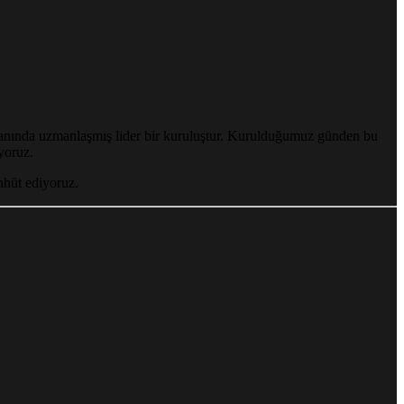
anında uzmanlaşmış lider bir kuruluştur. Kurulduğumuz günden bu
yoruz.
hhüt ediyoruz.