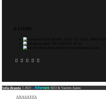
İLETİŞİM
Zeyrek, İtfaiye Cd. No:3, 34083 Fati
+90 (544) 611 56 44
info@celebi.sofiabranda.com
Adwops
Sofia Branda
2023 -
SEO & Yazılım Ajansı.
ANASAYFA