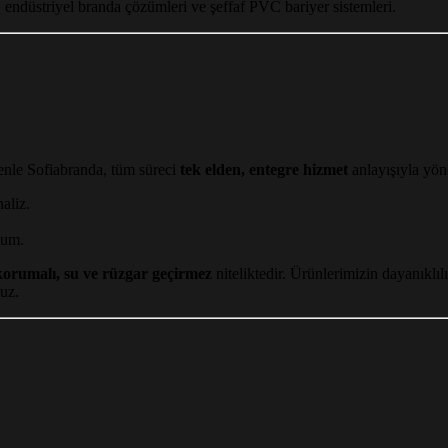
endüstriyel branda çözümleri ve şeffaf PVC bariyer sistemleri.
enle Sofiabranda, tüm süreci
tek elden, entegre hizmet
anlayışıyla yöne
aliz.
lum.
orumalı, su ve rüzgar geçirmez
niteliktedir. Ürünlerimizin dayanıklıl
ruz.