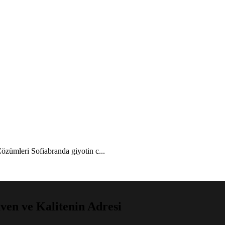
zümleri Sofiabranda giyotin c...
en ve Kalitenin Adresi