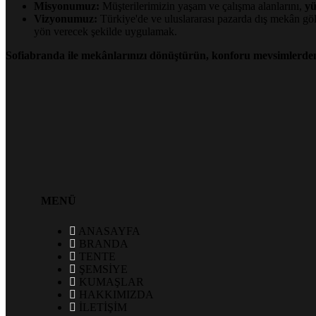
Misyonumuz:
Müşterilerimizin yaşam ve çalışma alanlarını,
yü
Vizyonumuz:
Türkiye'de ve uluslararası pazarda dış mekân g
yön verecek şekilde uygulamak.
Sofiabranda ile mekânlarınızı dönüştürün, konforu mevsimlerden
MENÜ
ANASAYFA
BRANDA
TENTE
ŞEMSİYE
KUMAŞLAR
HAKKIMIZDA
İLETİŞİM