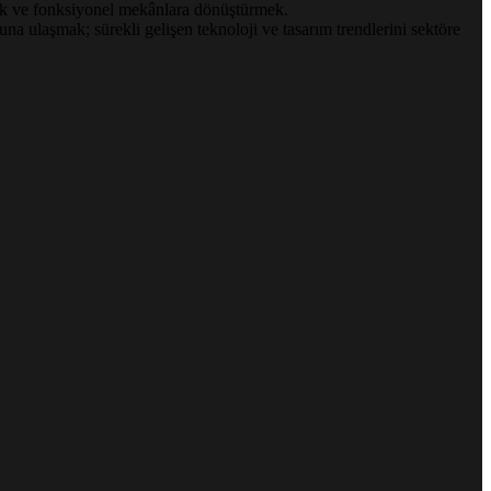
şık ve fonksiyonel mekânlara dönüştürmek.
a ulaşmak; sürekli gelişen teknoloji ve tasarım trendlerini sektöre