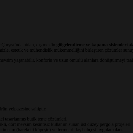
 Çarşısı’nda atılan, dış mekân
gölgelendirme ve kapama sistemleri
al
mizle, estetik ve mühendislik mükemmelliğini birleştiren çözümler sunu
 mevsim yaşanabilir, konforlu ve uzun ömürlü alanlara dönüştürmeyi taa
rün yelpazesine sahiptir:
l tasarlanmış butik tente çözümleri.
kli, dört mevsim kesintisiz kullanım sunan üst düzey pergola projeleri.
tin cam (hareketli küpeşte) ve fermuarlı kış bahçesi uygulamaları.