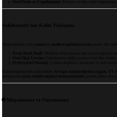
Özel Proje ve Uygulamalar:
Pencere ve dış cephe kapamaları, 
Sofiabranda’nın Kalite Yaklaşımı
Müşterilerimiz için
zaman ve maliyet optimizasyonu
esastır. Bu ned
Proje Bazlı Keşif:
Mekânın ihtiyaçlarına tam uyum sağlayan an
Özel Ölçü Üretim:
Fabrikasyon değil, projeye özel titiz üretim.
Profesyonel Montaj:
Uzman ekiplerce, kusursuz ve hızlı kuru
Kullandığımız tüm malzemeler
Avrupa standartlarına uygun, UV k
pekiştirerek
uzun vadeli müşteri memnuniyetini
garanti altına alıyo
🌐 Misyonumuz ve Vizyonumuz