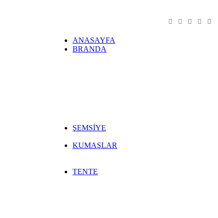
ANASAYFA
BRANDA
Şeffaf Branda Kapama
Kamelya Brandası
Zip Stor Perde Sistemleri
Gölgelik File Branda (Jüt)
Fermuarlı Şeffaf Branda
Yat Brandası ve Kılıfı
Hangar Çadırı
kamelya-seffaf-branda-gölgelik-kapama
ŞEMSİYE
Cafe & Bahçe Şemsiyesi Modelleri
KUMAŞLAR
Akrilik Avrupa Kumaş
Bahçe Mobilya Koruma Kılıfı
TENTE
Sabit Tente
Klasik Tente
Rolling Roof Tente Sistemleri
Çift Açılır Tente Sistemleri
Pergola Tente