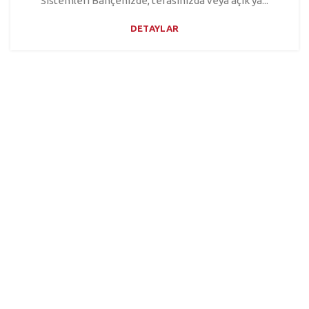
Sistemleri Bahçenizde, terasınızda veya açık ya...
DETAYLAR