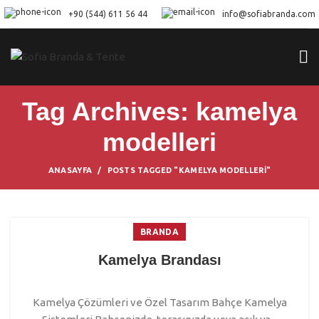
+90 (544) 611 56 44
info@sofiabranda.com
Tag Archives: kamelya
modelleri
ANASAYFA
POSTS TAGGED "KAMELYA MODELLERI"
BRANDA
Kamelya Brandası
Kamelya Çözümleri ve Özel Tasarım Bahçe Kamelya