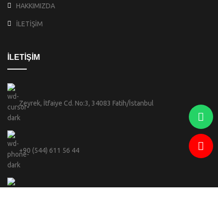
HAKKIMIZDA
İLETİŞİM
İLETİŞİM
Zeyrek, İtfaiye Cd. No:3, 34083 Fatih/İstanbul
+90 (544) 611 56 44
info@celebi.sofiabranda.com