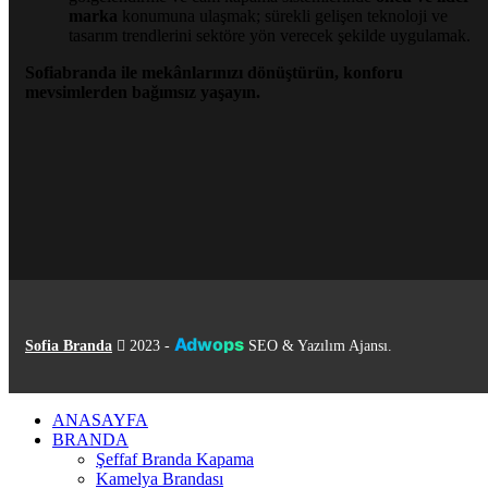
marka
konumuna ulaşmak; sürekli gelişen teknoloji ve
tasarım trendlerini sektöre yön verecek şekilde uygulamak.
Sofiabranda ile mekânlarınızı dönüştürün, konforu
mevsimlerden bağımsız yaşayın.
Adwops
Sofia Branda
2023 -
SEO & Yazılım Ajansı.
ANASAYFA
BRANDA
Şeffaf Branda Kapama
Kamelya Brandası