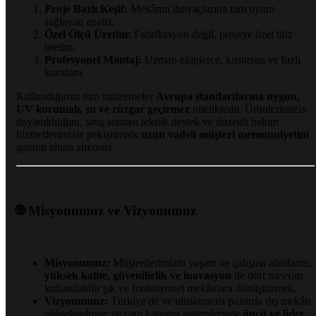
Proje Bazlı Keşif:
Mekânın ihtiyaçlarına tam uyum
sağlayan analiz.
Özel Ölçü Üretim:
Fabrikasyon değil, projeye özel titiz
üretim.
Profesyonel Montaj:
Uzman ekiplerce, kusursuz ve hızlı
kurulum.
Kullandığımız tüm malzemeler
Avrupa standartlarına uygun,
UV korumalı, su ve rüzgar geçirmez
niteliktedir. Ürünlerimizin
dayanıklılığını, satış sonrası teknik destek ve düzenli bakım
hizmetlerimizle pekiştirerek
uzun vadeli müşteri memnuniyetini
garanti altına alıyoruz.
🌐 Misyonumuz ve Vizyonumuz
Misyonumuz:
Müşterilerimizin yaşam ve çalışma alanlarını,
yüksek kalite, güvenilirlik ve inovasyon
ile dört mevsim
kullanılabilir şık ve fonksiyonel mekânlara dönüştürmek.
Vizyonumuz:
Türkiye'de ve uluslararası pazarda dış mekân
gölgelendirme ve cam kapama sistemlerinde
öncü ve lider