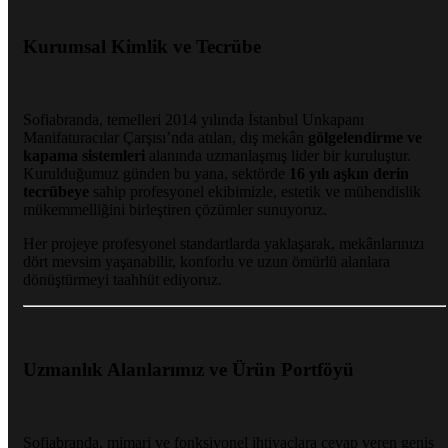
Kurumsal Kimlik ve Tecrübe
Sofiabranda, temelleri 2014 yılında İstanbul Unkapanı
Manifaturacılar Çarşısı’nda atılan, dış mekân
gölgelendirme ve
kapama sistemleri
alanında uzmanlaşmış lider bir kuruluştur.
Kurulduğumuz günden bu yana, sektörde
16 yılı aşkın derin
tecrübeye
sahip profesyonel ekibimizle, estetik ve mühendislik
mükemmelliğini birleştiren çözümler sunuyoruz.
Her projeye profesyonel standartlarda yaklaşarak, mekânlarınızı
dört mevsim yaşanabilir, konforlu ve uzun ömürlü alanlara
dönüştürmeyi taahhüt ediyoruz.
Uzmanlık Alanlarımız ve Ürün Portföyü
Sofiabranda, mimari ve fonksiyonel ihtiyaçlara cevap veren geniş