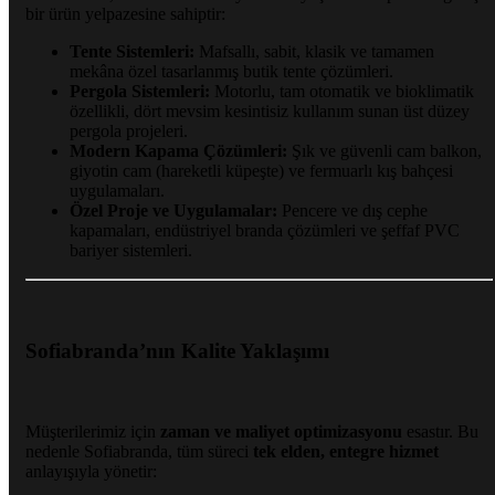
bir ürün yelpazesine sahiptir:
Tente Sistemleri:
Mafsallı, sabit, klasik ve tamamen
mekâna özel tasarlanmış butik tente çözümleri.
Pergola Sistemleri:
Motorlu, tam otomatik ve bioklimatik
özellikli, dört mevsim kesintisiz kullanım sunan üst düzey
pergola projeleri.
Modern Kapama Çözümleri:
Şık ve güvenli cam balkon,
giyotin cam (hareketli küpeşte) ve fermuarlı kış bahçesi
uygulamaları.
Özel Proje ve Uygulamalar:
Pencere ve dış cephe
kapamaları, endüstriyel branda çözümleri ve şeffaf PVC
bariyer sistemleri.
Sofiabranda’nın Kalite Yaklaşımı
Müşterilerimiz için
zaman ve maliyet optimizasyonu
esastır. Bu
nedenle Sofiabranda, tüm süreci
tek elden, entegre hizmet
anlayışıyla yönetir: