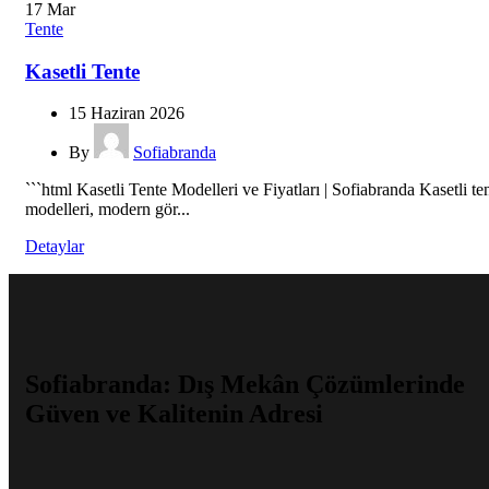
17
Mar
Tente
Kasetli Tente
15 Haziran 2026
By
Sofiabranda
```html Kasetli Tente Modelleri ve Fiyatları | Sofiabranda Kasetli te
modelleri, modern gör...
Detaylar
Sofiabranda: Dış Mekân Çözümlerinde
Güven ve Kalitenin Adresi