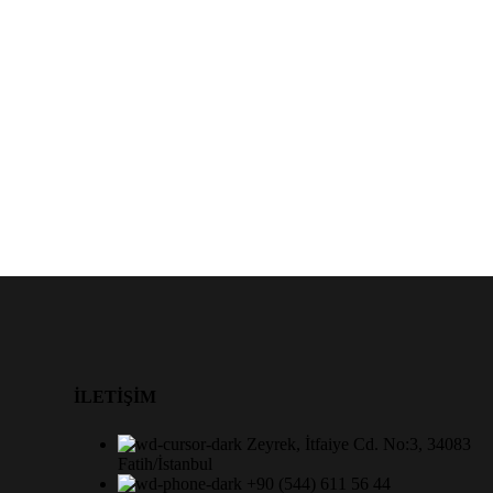
İLETİŞİM
Zeyrek, İtfaiye Cd. No:3, 34083
Fatih/İstanbul
+90 (544) 611 56 44