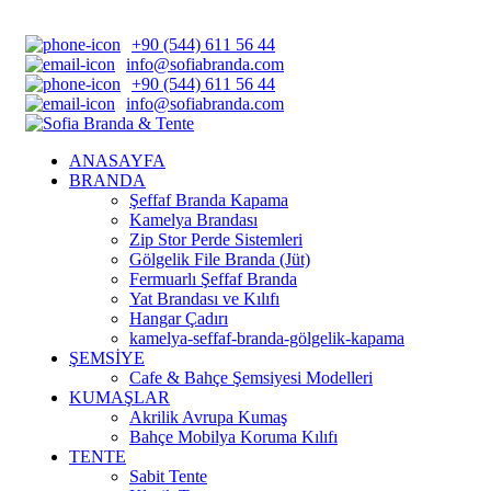
+90 (544) 611 56 44
info@sofiabranda.com
+90 (544) 611 56 44
info@sofiabranda.com
ANASAYFA
BRANDA
Şeffaf Branda Kapama
Kamelya Brandası
Zip Stor Perde Sistemleri
Gölgelik File Branda (Jüt)
Fermuarlı Şeffaf Branda
Yat Brandası ve Kılıfı
Hangar Çadırı
kamelya-seffaf-branda-gölgelik-kapama
ŞEMSİYE
Cafe & Bahçe Şemsiyesi Modelleri
KUMAŞLAR
Akrilik Avrupa Kumaş
Bahçe Mobilya Koruma Kılıfı
TENTE
Sabit Tente