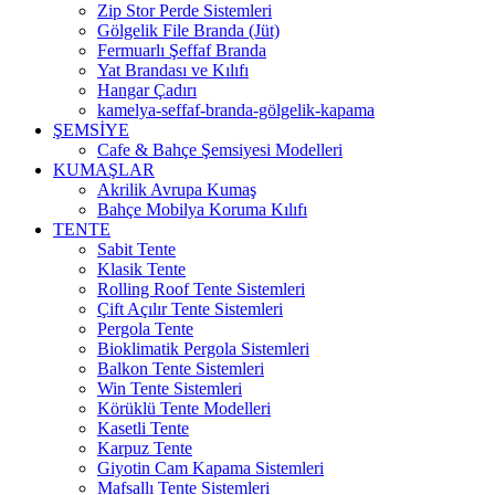
Zip Stor Perde Sistemleri
Gölgelik File Branda (Jüt)
Fermuarlı Şeffaf Branda
Yat Brandası ve Kılıfı
Hangar Çadırı
kamelya-seffaf-branda-gölgelik-kapama
ŞEMSİYE
Cafe & Bahçe Şemsiyesi Modelleri
KUMAŞLAR
Akrilik Avrupa Kumaş
Bahçe Mobilya Koruma Kılıfı
TENTE
Sabit Tente
Klasik Tente
Rolling Roof Tente Sistemleri
Çift Açılır Tente Sistemleri
Pergola Tente
Bioklimatik Pergola Sistemleri
Balkon Tente Sistemleri
Win Tente Sistemleri
Körüklü Tente Modelleri
Kasetli Tente
Karpuz Tente
Giyotin Cam Kapama Sistemleri
Mafsallı Tente Sistemleri