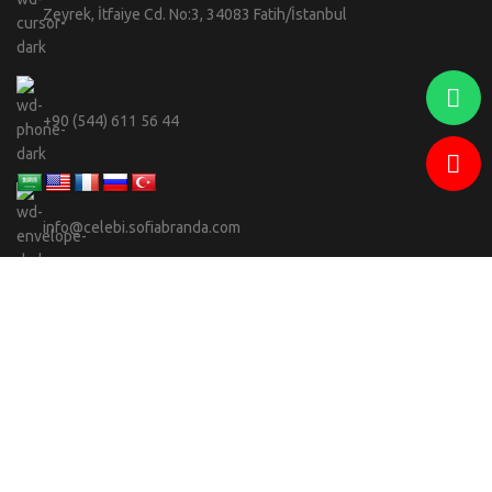
Zeyrek, İtfaiye Cd. No:3, 34083 Fatih/İstanbul
+90 (544) 611 56 44
info@celebi.sofiabranda.com
Adwops
Sofia Branda
2023 -
SEO & Yazılım Ajansı.