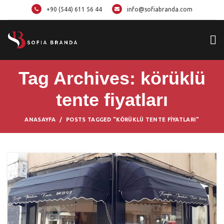
+90 (544) 611 56 44
info@sofiabranda.com
Tag Archives: körüklü
tente fiyatları
ANASAYFA
POSTS TAGGED "KÖRÜKLÜ TENTE FIYATLARI"