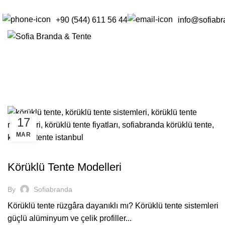
+90 (544) 611 56 44
info@sofiab
Tag Archives: körüklü tente istanbu
ANASAYFA
POSTS TAGGED "KÖRÜKLÜ TENTE ISTANBUL"
17
MAR
TENTE
Körüklü Tente Modelleri
By
Sofiabranda
Körüklü tente rüzgâra dayanıklı mı? Körüklü tente sistemleri
güçlü alüminyum ve çelik profiller...