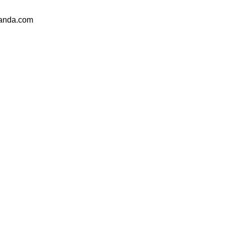
randa.com
ANASAYFA
BRANDA
ŞEMSİ
l