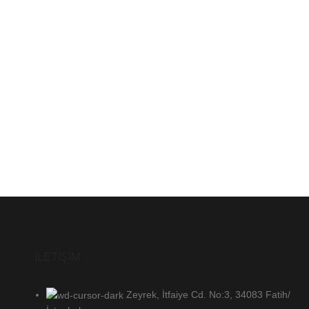
İLETİŞİM
Zeyrek, İtfaiye Cd. No:3, 34083 Fatih/