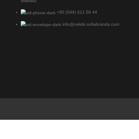
İstanbul
+90 (544) 611 56 44
info@celebi.sofiabranda.com