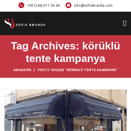
+90 (544) 611 56 44
info@sofiabranda.com
Tag Archives: körüklü
tente kampanya
ANASAYFA
POSTS TAGGED "KÖRÜKLÜ TENTE KAMPANYA"