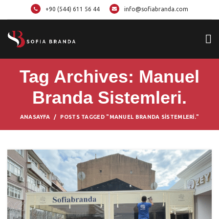
+90 (544) 611 56 44
info@sofiabranda.com
Tag Archives: Manuel
Branda Sistemleri.
ANASAYFA
POSTS TAGGED "MANUEL BRANDA SISTEMLERI."