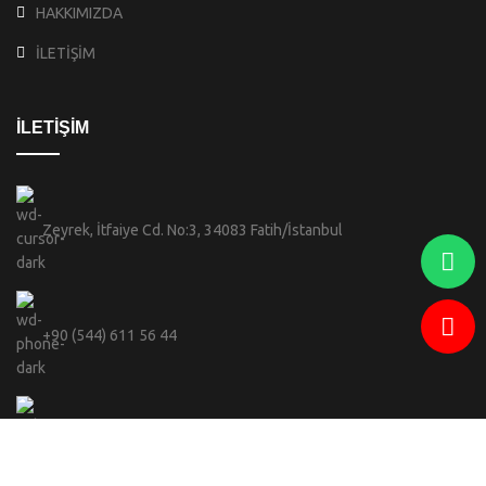
HAKKIMIZDA
İLETİŞİM
İLETİŞİM
Zeyrek, İtfaiye Cd. No:3, 34083 Fatih/İstanbul
+90 (544) 611 56 44
info@celebi.sofiabranda.com