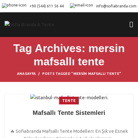
+90 (544) 611 56 44
info@sofiabranda.com
Tag Archives: mersin
mafsallı tente
ANASAYFA
POSTS TAGGED "MERSIN MAFSALLI TENTE"
TENTE
Mafsallı Tente Sistemleri
🔥 Sofiabranda Mafsallı Tente Modelleri: En Şık ve Esnek