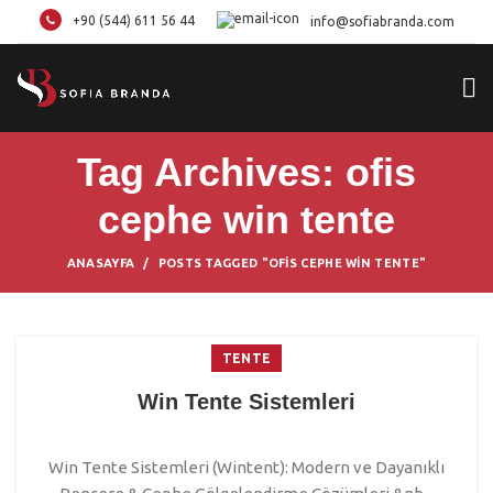
+90 (544) 611 56 44
info@sofiabranda.com
Tag Archives: ofis
cephe win tente
ANASAYFA
POSTS TAGGED "OFIS CEPHE WIN TENTE"
TENTE
Win Tente Sistemleri
Win Tente Sistemleri (Wintent): Modern ve Dayanıklı