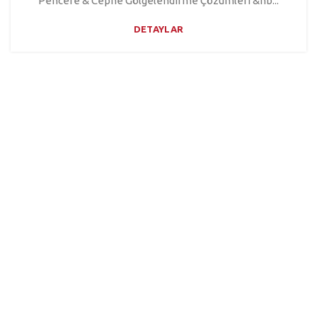
Pencere & Cephe Gölgelendirme Çözümleri &nb...
DETAYLAR