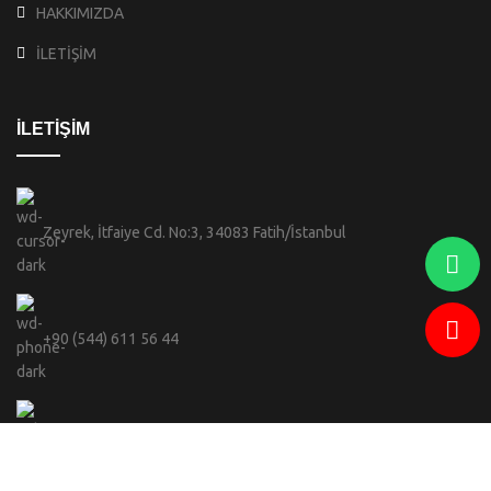
HAKKIMIZDA
İLETİŞİM
İLETİŞİM
Zeyrek, İtfaiye Cd. No:3, 34083 Fatih/İstanbul
+90 (544) 611 56 44
info@celebi.sofiabranda.com