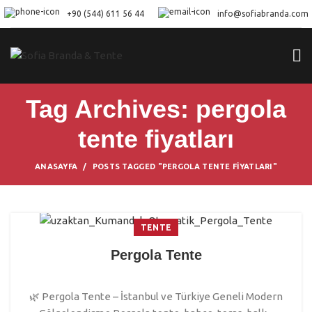
+90 (544) 611 56 44
info@sofiabranda.com
Tag Archives: pergola
tente fiyatları
ANASAYFA
POSTS TAGGED "PERGOLA TENTE FIYATLARI"
TENTE
Pergola Tente
🌿 Pergola Tente – İstanbul ve Türkiye Geneli Modern