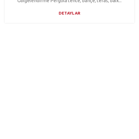
Gölgelendirme Pergola tente, bahçe, teras, balk...
DETAYLAR