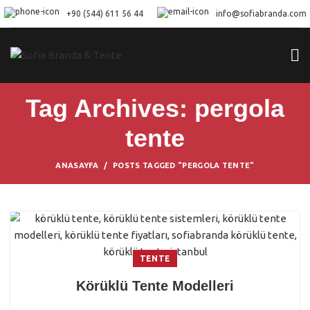
+90 (544) 611 56 44
info@sofiabranda.com
Tag Archives: pergola
tente
ANASAYFA
POSTS TAGGED "PERGOLA TENTE"
TENTE
Körüklü Tente Modelleri