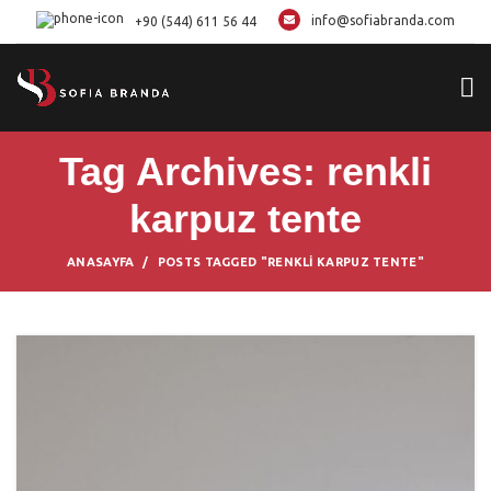
info@sofiabranda.com
+90 (544) 611 56 44
Tag Archives: renkli
karpuz tente
ANASAYFA
POSTS TAGGED "RENKLI KARPUZ TENTE"