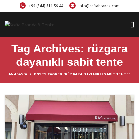
+90 (544) 611 56 44
info@sofiabranda.com
Tag Archives: rüzgara
dayanıklı sabit tente
ANASAYFA
POSTS TAGGED "RÜZGARA DAYANIKLI SABIT TENTE"