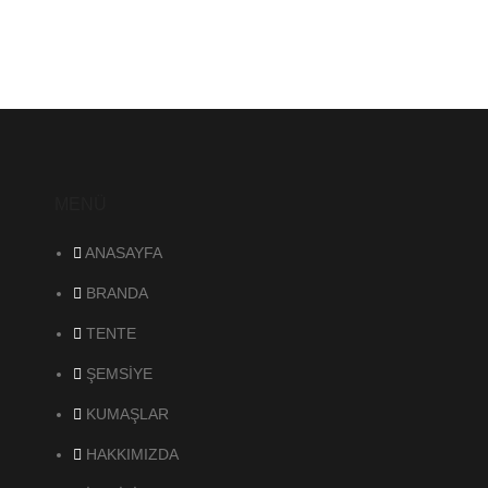
MENÜ
ANASAYFA
BRANDA
TENTE
ŞEMSİYE
KUMAŞLAR
HAKKIMIZDA