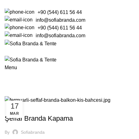
+90 (544) 611 56 44
info@sofiabranda.com
+90 (544) 611 56 44
info@sofiabranda.com
ANASAYFA
BRANDA
ŞEMSİYE
KUMAŞLAR
TENTE
Menu
Tag Archives: sabit sistem şeffaf 
ANASAYFA
POSTS TAGGED "SABIT SISTEM ŞEFFAF BRANDA"
17
BRANDA
MAR
Şeffaf Branda Kapama
By
Sofiabranda