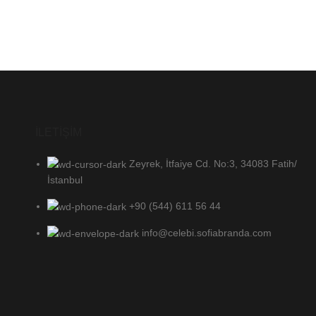
İLETİŞİM
Zeyrek, İtfaiye Cd. No:3, 34083 Fatih/
İstanbul
+90 (544) 611 56 44
info@celebi.sofiabranda.com