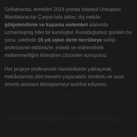
Sofiabranda, temelleri 2014 yılında İstanbul Unkapanı
Manifaturacılar Çarşısı’nda atılan, dış mekân
gölgelendirme ve kapama sistemleri
alanında
uzmanlaşmış lider bir kuruluştur. Kurulduğumuz günden bu
yana, sektörde
16 yılı aşkın derin tecrübeye
sahip
profesyonel ekibimizle, estetik ve mühendislik
mükemmelliğini birleştiren çözümler sunuyoruz.
Her projeye profesyonel standartlarda yaklaşarak,
mekânlarınızı dört mevsim yaşanabilir, konforlu ve uzun
ömürlü alanlara dönüştürmeyi taahhüt ediyoruz.
Uzmanlık Alanlarımız ve Ürün Portföyü