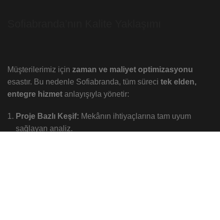
Sofiabranda’nın Kalite Yaklaşımı
Müşterilerimiz için
zaman ve maliyet optimizasyonu
esastır. Bu nedenle Sofiabranda, tüm süreci
tek elden,
entegre hizmet
anlayışıyla yönetir:
Proje Bazlı Keşif:
Mekânın ihtiyaçlarına tam uyum
sağlayan analiz.
Özel Ölçü Üretim:
Fabrikasyon değil, projeye özel titiz
üretim.
Profesyonel Montaj:
Uzman ekiplerce, kusursuz ve
hızlı kurulum.
Kullandığımız tüm malzemeler
Avrupa standartlarına