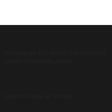
Sofiabranda: Dış Mekân Çözümlerinde
Güven ve Kalitenin Adresi
Kurumsal Kimlik ve Tecrübe