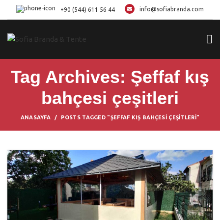
info@sofiabranda.com
+90 (544) 611 56 44
Tag Archives: Şeffaf kış
bahçesi çeşitleri
ANASAYFA
POSTS TAGGED "ŞEFFAF KIŞ BAHÇESI ÇEŞITLERI"