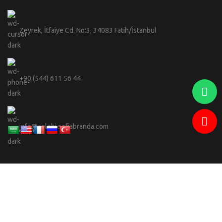
Zeyrek, İtfaiye Cd. No:3, 34083 Fatih/İstanbul
+90 (544) 611 56 44
info@celebi.sofiabranda.com