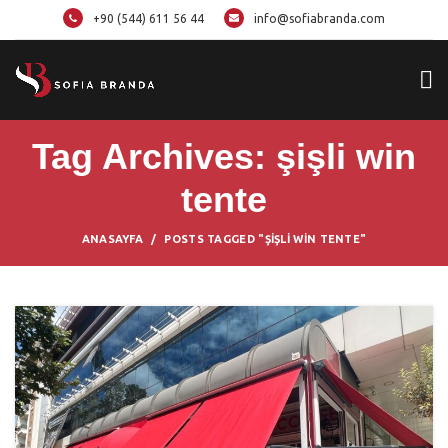
+90 (544) 611 56 44
info@sofiabranda.com
Tag Archives: şişli win
tente
ANASAYFA
POSTS TAGGED "ŞIŞLI WIN TENTE"