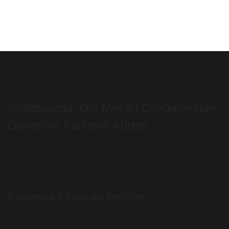
Sofiabranda: Dış Mekân Çözümlerinde
Güven ve Kalitenin Adresi
Kurumsal Kimlik ve Tecrübe