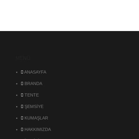
MENÜ
ANASAYFA
BRANDA
TENTE
ŞEMSİYE
KUMAŞLAR
HAKKIMIZDA