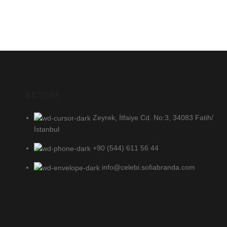
İLETİŞİM
Zeyrek, İtfaiye Cd. No:3, 34083 Fatih/
İstanbul
+90 (544) 611 56 44
info@celebi.sofiabranda.com