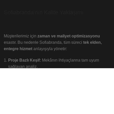
Sofiabranda’nın Kalite Yaklaşımı
Müşterilerimiz için
zaman ve maliyet optimizasyonu
esastır. Bu nedenle Sofiabranda, tüm süreci
tek elden,
entegre hizmet
anlayışıyla yönetir:
Proje Bazlı Keşif:
Mekânın ihtiyaçlarına tam uyum
sağlayan analiz.
Özel Ölçü Üretim:
Fabrikasyon değil, projeye özel titiz
üretim.
Profesyonel Montaj:
Uzman ekiplerce, kusursuz ve
hızlı kurulum.
Kullandığımız tüm malzemeler
Avrupa standartlarına