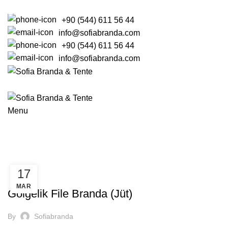
+90 (544) 611 56 44
info@sofiabranda.com
+90 (544) 611 56 44
info@sofiabranda.com
ANASAYFA
BRANDA
ŞEMSİYE
KUMAŞLAR
TENTE
Menu
Tag Archives: tarımsal gölgeleme
ANASAYFA
POSTS TAGGED "TARIMSAL GÖLGELEME"
17
BRANDA
MAR
Gölgelik File Branda (Jüt)
By
Sofiabranda