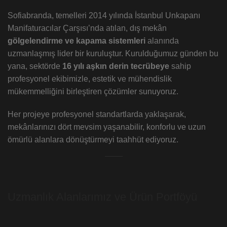
Sofiabranda, temelleri 2014 yılında İstanbul Unkapanı
Manifaturacılar Çarşısı’nda atılan, dış mekân
gölgelendirme ve kapama sistemleri
alanında
uzmanlaşmış lider bir kuruluştur. Kurulduğumuz günden bu
yana, sektörde
16 yılı aşkın derin tecrübeye
sahip
profesyonel ekibimizle, estetik ve mühendislik
mükemmelliğini birleştiren çözümler sunuyoruz.
Her projeye profesyonel standartlarda yaklaşarak,
mekânlarınızı dört mevsim yaşanabilir, konforlu ve uzun
ömürlü alanlara dönüştürmeyi taahhüt ediyoruz.
Uzmanlık Alanlarımız ve Ürün Portföyü