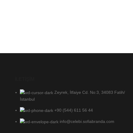
İLETİŞİM
Zeyrek, İtfaiye Cd. No:3, 34083 Fatih/
İstanbul
+90 (544) 611 56 44
info@celebi.sofiabranda.com