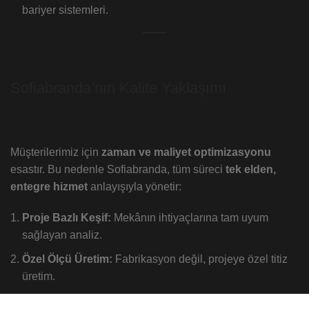
bariyer sistemleri.
Sofiabranda’nın Kalite Yaklaşımı
Müşterilerimiz için
zaman ve maliyet optimizasyonu
esastır. Bu nedenle Sofiabranda, tüm süreci
tek elden,
entegre hizmet
anlayışıyla yönetir:
Proje Bazlı Keşif:
Mekânın ihtiyaçlarına tam uyum
sağlayan analiz.
Özel Ölçü Üretim:
Fabrikasyon değil, projeye özel titiz
üretim.
Profesyonel Montaj:
Uzman ekiplerce, kusursuz ve