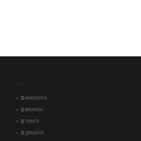
MENÜ
ANASAYFA
BRANDA
TENTE
ŞEMSİYE