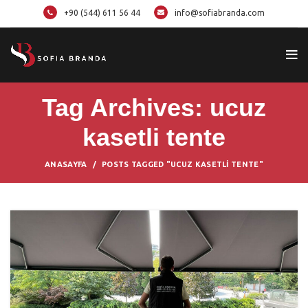
+90 (544) 611 56 44
info@sofiabranda.com
Tag Archives: ucuz
kasetli tente
ANASAYFA
POSTS TAGGED "UCUZ KASETLI TENTE"