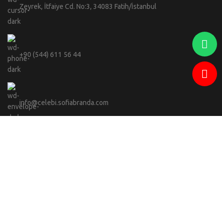
Zeyrek, İtfaiye Cd. No:3, 34083 Fatih/İstanbul
+90 (544) 611 56 44
info@celebi.sofiabranda.com
Adwops
Sofia Branda
2023 -
SEO & Yazılım Ajansı.