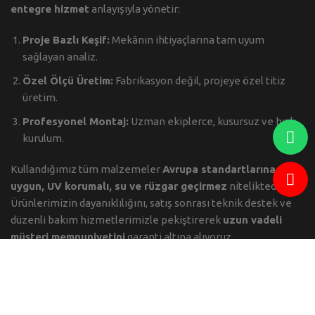
entegre hizmet
anlayışıyla yönetir:
Proje Bazlı Keşif:
Mekânın ihtiyaçlarına tam uyum
sağlayan analiz.
Özel Ölçü Üretim:
Fabrikasyon değil, projeye özel titiz
üretim.
Profesyonel Montaj:
Uzman ekiplerce, kusursuz ve hızlı
kurulum.
Kullandığımız tüm malzemeler
Avrupa standartlarına
uygun, UV korumalı, su ve rüzgar geçirmez
niteliktedir.
Ürünlerimizin dayanıklılığını, satış sonrası teknik destek ve
düzenli bakım hizmetlerimizle pekiştirerek
uzun vadeli
müşteri memnuniyetini
garanti altına alıyoruz.