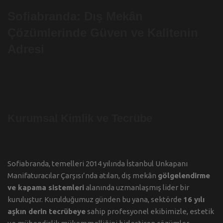
Sofiabranda: Dış Mekân
Çözümlerinde Güven ve Kalitenin
Adresi
Kurumsal Kimlik ve Tecrübe
Sofiabranda, temelleri 2014 yılında İstanbul Unkapanı
Manifaturacılar Çarşısı’nda atılan, dış mekân
gölgelendirme
ve kapama sistemleri
alanında uzmanlaşmış lider bir
kuruluştur. Kurulduğumuz günden bu yana, sektörde
16 yılı
aşkın derin tecrübeye
sahip profesyonel ekibimizle, estetik