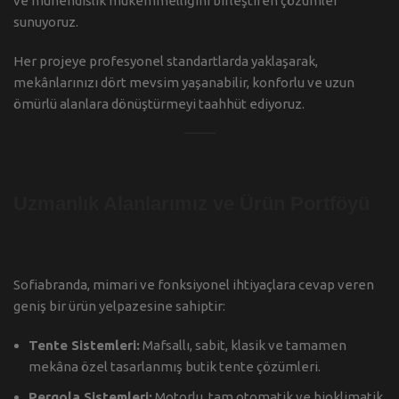
ve mühendislik mükemmelliğini birleştiren çözümler
sunuyoruz.
Her projeye profesyonel standartlarda yaklaşarak,
mekânlarınızı dört mevsim yaşanabilir, konforlu ve uzun
ömürlü alanlara dönüştürmeyi taahhüt ediyoruz.
Uzmanlık Alanlarımız ve Ürün Portföyü
Sofiabranda, mimari ve fonksiyonel ihtiyaçlara cevap veren
geniş bir ürün yelpazesine sahiptir:
Tente Sistemleri:
Mafsallı, sabit, klasik ve tamamen
mekâna özel tasarlanmış butik tente çözümleri.
Pergola Sistemleri:
Motorlu, tam otomatik ve bioklimatik