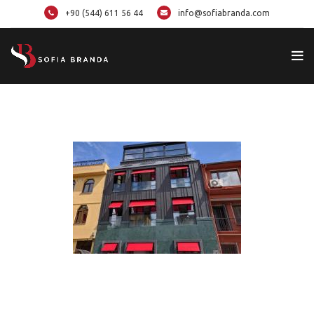
+90 (544) 611 56 44
info@sofiabranda.com