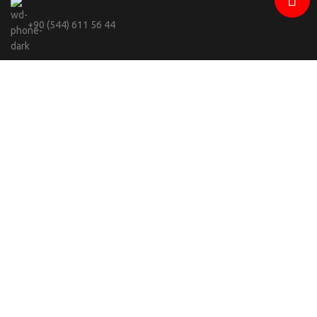
+90 (544) 611 56 44
info@celebi.sofiabranda.com
Adwops
Sofia Branda
2023 -
SEO & Yazılım Ajansı.