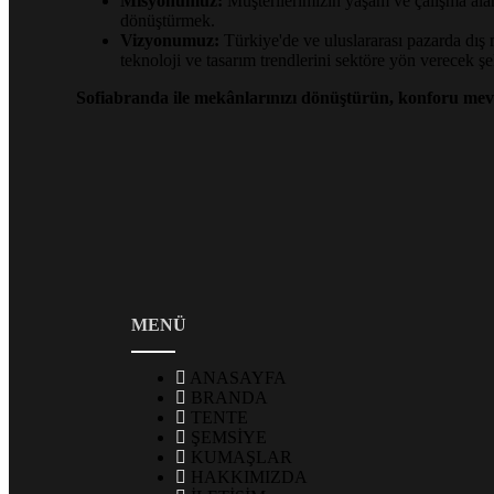
Misyonumuz:
Müşterilerimizin yaşam ve çalışma alan
dönüştürmek.
Vizyonumuz:
Türkiye'de ve uluslararası pazarda dı
teknoloji ve tasarım trendlerini sektöre yön verecek 
Sofiabranda ile mekânlarınızı dönüştürün, konforu mev
MENÜ
ANASAYFA
BRANDA
TENTE
ŞEMSİYE
KUMAŞLAR
HAKKIMIZDA