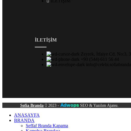
İLETİŞİM
İLETİŞİM
Zeyrek, İtfaiye Cd. No:3, 
+90 (544) 611 56 44
info@celebi.sofiabrand
Adwops
Sofia Branda
2023 -
SEO & Yazılım Ajansı.
ANASAYFA
BRANDA
Şeffaf Branda Kapama
Kamelya Brandası