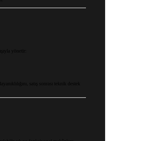
şıyla yönetir:
ayanıklılığını, satış sonrası teknik destek