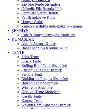
Zip Stor Perde Sistemleri
Gölgelik File Branda (Jüt)
Fermuarlı Şeffaf Branda
Yat Brandası ve Kılıfı
Hangar Çadırı
kamelya-seffaf-branda-gölgelik-kapama
ŞEMSİYE
Cafe & Bahçe Şemsiyesi Modelleri
KUMAŞLAR
Akrilik Avrupa Kumaş
Bahçe Mobilya Koruma Kılıfı
TENTE
Sabit Tente
Klasik Tente
Rolling Roof Tente Sistemleri
Çift Açılır Tente Sistemleri
Pergola Tente
Bioklimatik Pergola Sistemleri
Balkon Tente Sistemleri
Win Tente Sistemleri
Körüklü Tente Modelleri
Kasetli Tente
Karpuz Tente
Giyotin Cam Kapama Sistemleri