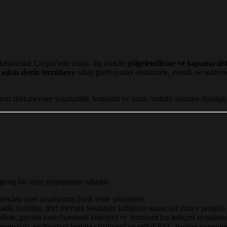
aturacılar Çarşısı’nda atılan, dış mekân
gölgelendirme ve kapama sis
ı aşkın derin tecrübeye
sahip profesyonel ekibimizle, estetik ve mühen
nızı dört mevsim yaşanabilir, konforlu ve uzun ömürlü alanlara dönüşt
eniş bir ürün yelpazesine sahiptir:
mekâna özel tasarlanmış butik tente çözümleri.
tik özellikli, dört mevsim kesintisiz kullanım sunan üst düzey pergola p
kon, giyotin cam (hareketli küpeşte) ve fermuarlı kış bahçesi uygulama
pamaları, endüstriyel branda çözümleri ve şeffaf PVC bariyer sistemler