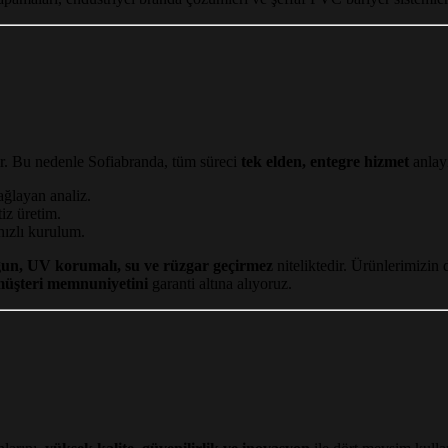
ır. Bu nedenle Sofiabranda, tüm süreci
tek elden, entegre hizmet
anlayı
ğlayan analiz.
iz üretim.
ızlı kurulum.
un, UV korumalı, su ve rüzgar geçirmez
niteliktedir. Ürünlerimizin d
müşteri memnuniyetini
garanti altına alıyoruz.