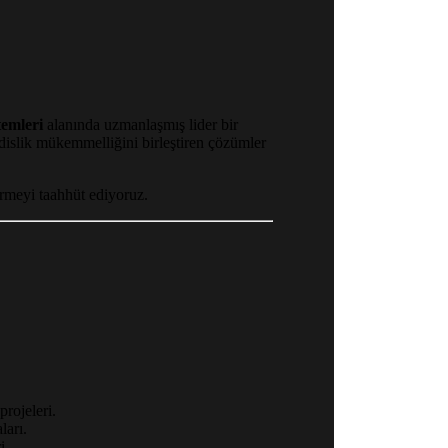
temleri
alanında uzmanlaşmış lider bir
dislik mükemmelliğini birleştiren çözümler
ürmeyi taahhüt ediyoruz.
rojeleri.
ları.
i.