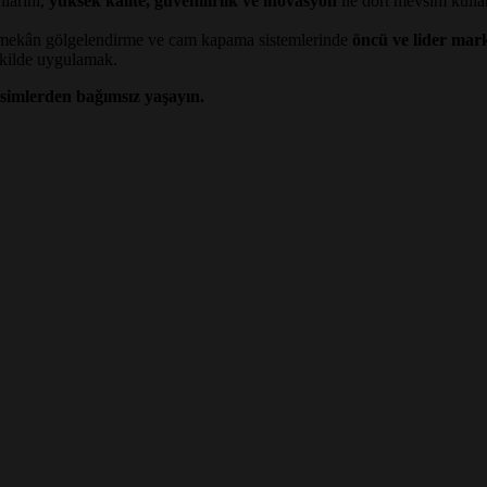
larını,
yüksek kalite, güvenilirlik ve inovasyon
ile dört mevsim kulla
ş mekân gölgelendirme ve cam kapama sistemlerinde
öncü ve lider mar
şekilde uygulamak.
simlerden bağımsız yaşayın.