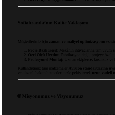
Sofiabranda’nın Kalite Yaklaşımı
Müşterilerimiz için
zaman ve maliyet optimizasyonu
esast
Proje Bazlı Keşif:
Mekânın ihtiyaçlarına tam uyum sa
Özel Ölçü Üretim:
Fabrikasyon değil, projeye özel tit
Profesyonel Montaj:
Uzman ekiplerce, kusursuz ve h
Kullandığımız tüm malzemeler
Avrupa standartlarına uyg
ve düzenli bakım hizmetlerimizle pekiştirerek
uzun vadeli 
🌐 Misyonumuz ve Vizyonumuz