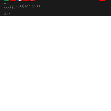
+90 (544) 611 56 44
info@celebi.sofiabranda.com
Adwops
Sofia Branda
2023 -
SEO & Yazılım Ajansı.