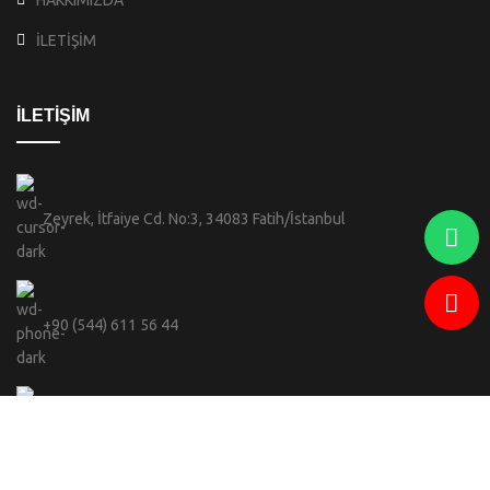
HAKKIMIZDA
İLETİŞİM
İLETİŞİM
Zeyrek, İtfaiye Cd. No:3, 34083 Fatih/İstanbul
+90 (544) 611 56 44
info@celebi.sofiabranda.com