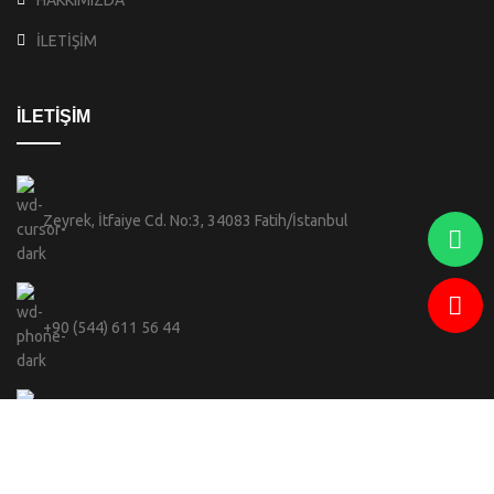
HAKKIMIZDA
İLETİŞİM
İLETİŞİM
Zeyrek, İtfaiye Cd. No:3, 34083 Fatih/İstanbul
+90 (544) 611 56 44
info@celebi.sofiabranda.com