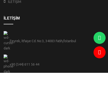
İLETİŞİM
İLETİŞİM
Zeyrek, İtfaiye Cd. No:3, 34083 Fatih/İstanbul
+90 (544) 611 56 44
info@celebi.sofiabranda.com