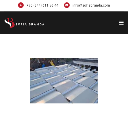
+90 (544) 611 56 44
info@sofiabranda.com