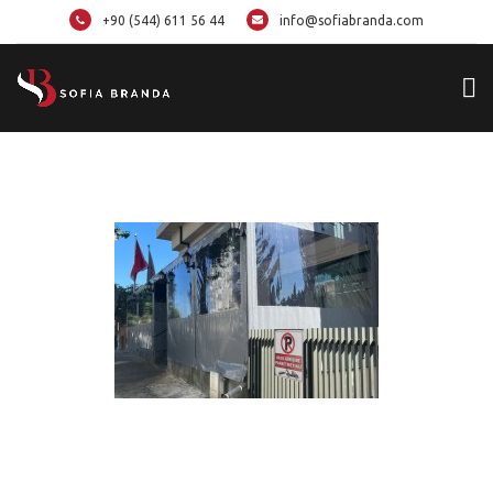
+90 (544) 611 56 44
info@sofiabranda.com