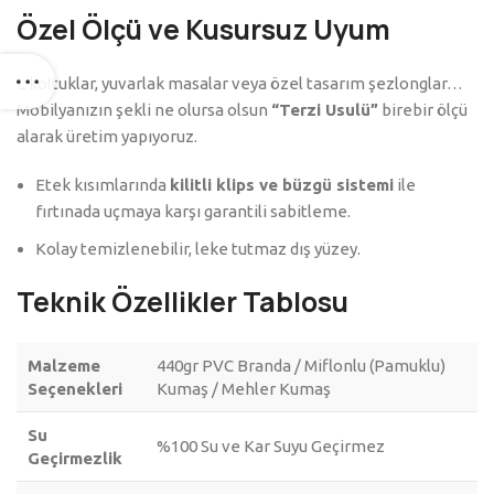
Özel Ölçü ve Kusursuz Uyum
L koltuklar, yuvarlak masalar veya özel tasarım şezlonglar…
Mobilyanızın şekli ne olursa olsun
“Terzi Usulü”
birebir ölçü
alarak üretim yapıyoruz.
Etek kısımlarında
kilitli klips ve büzgü sistemi
ile
fırtınada uçmaya karşı garantili sabitleme.
Kolay temizlenebilir, leke tutmaz dış yüzey.
Teknik Özellikler Tablosu
Malzeme
440gr PVC Branda / Miflonlu (Pamuklu)
Seçenekleri
Kumaş / Mehler Kumaş
Su
%100 Su ve Kar Suyu Geçirmez
Geçirmezlik