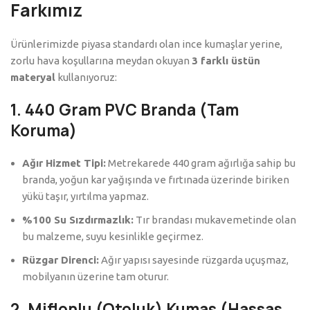
Farkımız
Ürünlerimizde piyasa standardı olan ince kumaşlar yerine,
zorlu hava koşullarına meydan okuyan
3 farklı üstün
materyal
kullanıyoruz:
1. 440 Gram PVC Branda (Tam
Koruma)
Ağır Hizmet Tipi:
Metrekarede 440 gram ağırlığa sahip bu
branda, yoğun kar yağışında ve fırtınada üzerinde biriken
yükü taşır, yırtılma yapmaz.
%100 Su Sızdırmazlık:
Tır brandası mukavemetinde olan
bu malzeme, suyu kesinlikle geçirmez.
Rüzgar Direnci:
Ağır yapısı sayesinde rüzgarda uçuşmaz,
mobilyanın üzerine tam oturur.
2. Miflonlu (Otoluk) Kumaş (Hassas